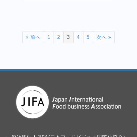
« 前へ
1
2
3
4
5
次へ »