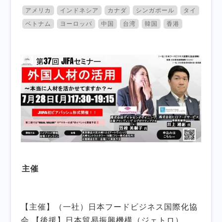
アメリカ
インドネシア
カナダ
シンガポール
タイ
ベトナム
ヨーロッパ
中国
台湾
韓国
香港
主催
【主催】（一社）日本フードビジネス国際化協
会 【後援】日本貿易振興機構（ジェトロ）、